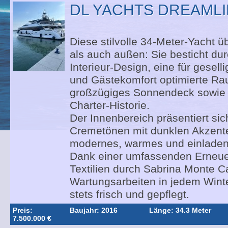
DL YACHTS DREAMLI
Diese stilvolle 34-Meter-Yacht 
als auch außen: Sie besticht du
Interieur-Design, eine für gese
und Gästekomfort optimierte Rau
großzügiges Sonnendeck sowie e
Charter-Historie.
Der Innenbereich präsentiert sic
Cremetönen mit dunklen Akzenten
modernes, warmes und einladen
Dank einer umfassenden Erneue
Textilien durch Sabrina Monte C
Wartungsarbeiten in jedem Winte
stets frisch und gepflegt.
Preis:
Baujahr: 2016
Länge: 34.3 Meter
7.500.000 €