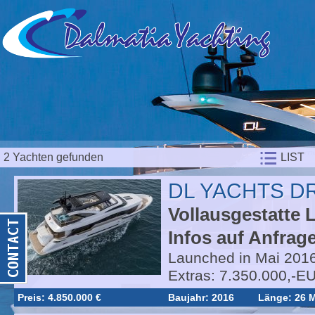
2 Yachten gefunden
LIST
DL YACHTS D
Vollausgestatte 
Infos auf Anfrage
Launched in Mai 2016.
Extras: 7.350.000,-E
Preis: 4.850.000 €
Baujahr: 2016
Länge: 26 M