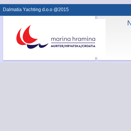
Dalmatia Yachting d.o.o @2015
N